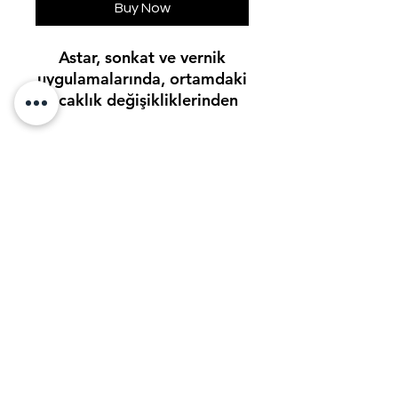
Buy Now
Astar, sonkat ve vernik
uygulamalarında, ortamdaki
sıcaklık değişikliklerinden
kaynaklanan geç kurumayı
önlemek, kuruma süresini
hızlandırmak amaçlı
kullanılan yardımcı üründür.
BERDANLAR BOYA SAN LTD. STİ
berdanlar@berdanlarboya.com.tr
+90-0555-803-2424