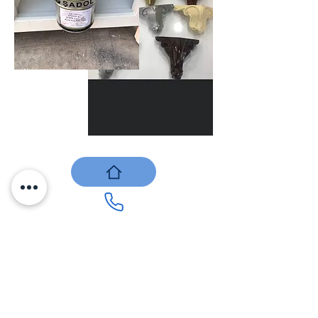
BERDANLAR BOYA SAN LTD. STİ
berdanlar@berdanlarboya.com.tr