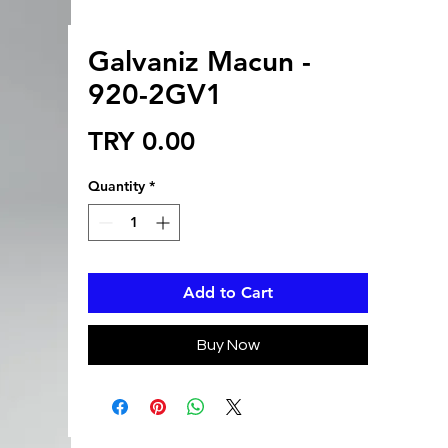
Galvaniz Macun -
920-2GV1
Price
TRY 0.00
Quantity
*
Add to Cart
Buy Now