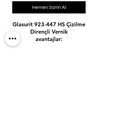
Hemen Satın Al
Glasurit 923-447 HS Çizilme
Dirençli Vernik
avantajlar:
Geniş alan ve yüzeyler için
uygundur Parlak sonkat
görünümü İyi katman
oluşturma Mükemmel UV
direnci Mükemmel
parkaklık seviyesi
Glasuit 923-447 HS
ÇİZİLME DİRENÇLİ
VERNİK
BERDANLAR BOYA SAN LTD. STİ
Otomotiv boyaları araç
yıkama fırçaları, çakıllar
berdanlar@berdanlarboya.com.tr
ve yol tuzlarına benzer
çeşitli mekanik etkilere
+90-0555-803-2424