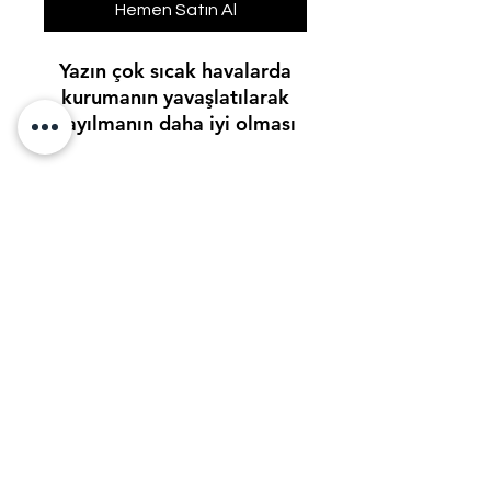
Hemen Satın Al
Yazın çok sıcak havalarda
kurumanın yavaşlatılarak
yayılmanın daha iyi olması
için kullanılan tinerdir.
BERDANLAR BOYA SAN LTD. STİ
berdanlar@berdanlarboya.com.tr
+90-0555-803-2424